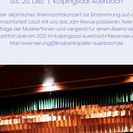
Sa., 20. Dez.
  |  
Kolpingsaal Auerbach
ser alljährliches Weihnachtskonzert zur Einstimmung auf 
nachtsfest: Lasst mit uns das Jahr Revue passieren, feier
rfolge der Musiker*innen und vergesst für einen Abend d
chtstrubel am 20.12. im Kolpingsaal Auerbach! Reservier
Mail reservierung@knabenkapelle-auerbach.de