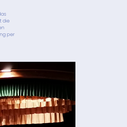
das
t die
en
ung per