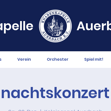
pelle
Auerb
s
Verein
Orchester
Spiel mit!
nachtskonzert