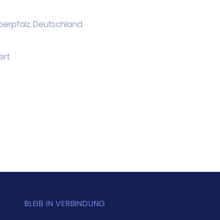
berpfalz, Deutschland
rt.
BLEIB IN VERBINDUNG