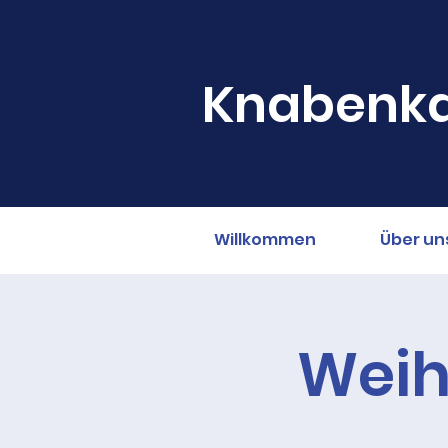
Knabenka
Willkommen
Über un
Weih