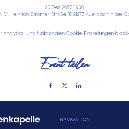
20. Dez. 2025, 19:30
, Dr.-Heinrich-Stromer-Straße 31, 91275 Auerbach in der O
nalytics- und funktionalen Cookie-Einstellungen blockie
Event teilen
nkapelle
NAVIGATION