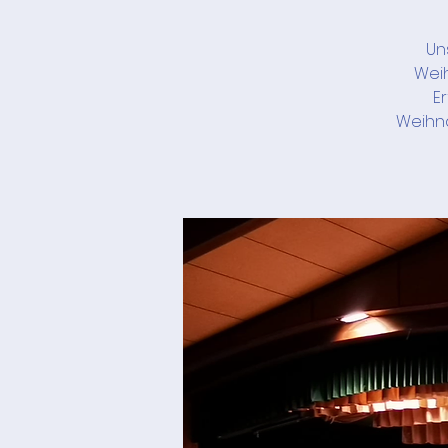
Un
Weih
E
Weihna