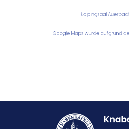
Kolpingsaal Auerbach
Google Maps wurde aufgrund der A
Knabe